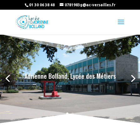
01 30 06 38 48
0781983g@ac-versailles.fr
Nos formations
Adrienne Bolland, Lycée des Métiers