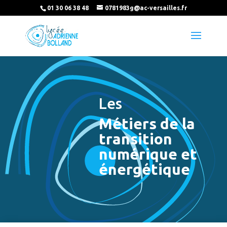
01 30 06 38 48
0781983g@ac-versailles.fr
Les
Métiers de la
transition
numérique et
énergétique