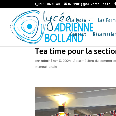
01 30 06 38 48
0781983g@ac-versailles.fr
Le lycée
Les Form
Contact
Réservation
Tea time pour la sect
par
admin
|
Avr 3, 2024
|
Actu métiers du commerce 
internationale