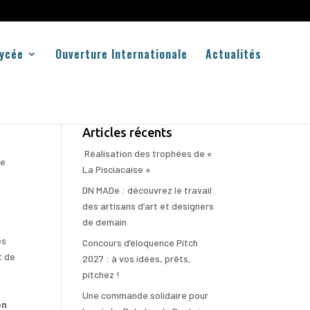
Lycée
Ouverture Internationale
Actualités
Articles récents
Réalisation des trophées de «
re
La Pisciacaise »
DN MADe : découvrez le travail
des artisans d’art et designers
de demain
es
Concours d’éloquence Pitch
t de
2027 : à vos idées, prêts,
pitchez !
Une commande solidaire pour
on
.