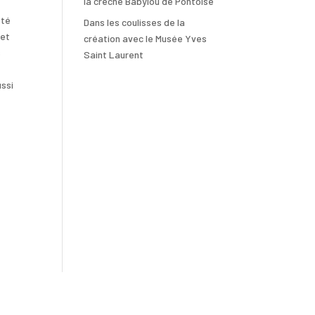
la crèche Babylou de Pontoise
été
Dans les coulisses de la
 et
création avec le Musée Yves
s
Saint Laurent
ussi