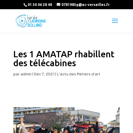
01 30 06 38 48
0781983g@ac-versailles.fr
Les 1 AMATAP rhabillent
des télécabines
par
admin
|
Déc 7, 2021
|
L'actu des Métiers d'art