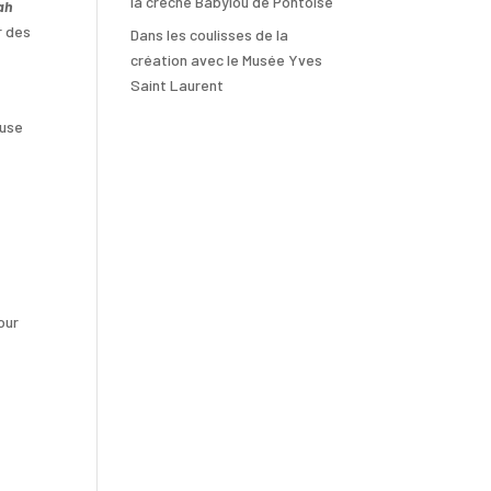
la crèche Babylou de Pontoise
ah
r des
Dans les coulisses de la
création avec le Musée Yves
Saint Laurent
euse
our