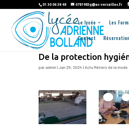
01 30 06 38 48
0781983g@ac-versailles.fr
Le lycée
Les Form
Contact
Réservation
De la protection hygién
par
admin
|
Jan 25, 2024
|
Actu Métiers de la mode